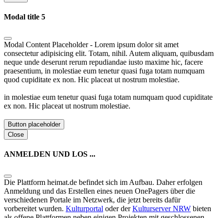
Modal title 5
Modal Content Placeholder - Lorem ipsum dolor sit amet
consectetur adipisicing elit. Totam, nihil. Autem aliquam, quibusdam
neque unde deserunt rerum repudiandae iusto maxime hic, facere
praesentium, in molestiae eum tenetur quasi fuga totam numquam
quod cupiditate ex non. Hic placeat ut nostrum molestiae.
in molestiae eum tenetur quasi fuga totam numquam quod cupiditate
ex non. Hic placeat ut nostrum molestiae.
Button placeholder
Close
ANMELDEN UND LOS ...
Die Plattform heimat.de befindet sich im Aufbau. Daher erfolgen
Anmeldung und das Erstellen eines neuen OnePagers über die
verschiedenen Portale im Netzwerk, die jetzt bereits dafür
vorbereitet wurden.
Kulturportal
oder der
Kulturserver NRW
bieten
als offene Plattformen neben einigen Projekten mit geschlossenen