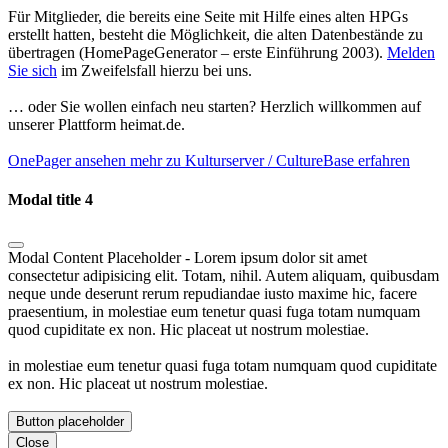
Für Mitglieder, die bereits eine Seite mit Hilfe eines alten HPGs
erstellt hatten, besteht die Möglichkeit, die alten Datenbestände zu
übertragen (HomePageGenerator – erste Einführung 2003).
Melden
Sie sich
im Zweifelsfall hierzu bei uns.
… oder Sie wollen einfach neu starten? Herzlich willkommen auf
unserer Plattform heimat.de.
OnePager ansehen
mehr zu Kulturserver / CultureBase erfahren
Modal title 4
Modal Content Placeholder - Lorem ipsum dolor sit amet
consectetur adipisicing elit. Totam, nihil. Autem aliquam, quibusdam
neque unde deserunt rerum repudiandae iusto maxime hic, facere
praesentium, in molestiae eum tenetur quasi fuga totam numquam
quod cupiditate ex non. Hic placeat ut nostrum molestiae.
in molestiae eum tenetur quasi fuga totam numquam quod cupiditate
ex non. Hic placeat ut nostrum molestiae.
Button placeholder
Close