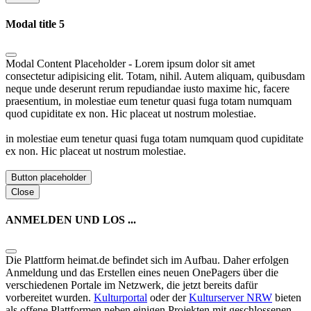
Modal title 5
Modal Content Placeholder - Lorem ipsum dolor sit amet
consectetur adipisicing elit. Totam, nihil. Autem aliquam, quibusdam
neque unde deserunt rerum repudiandae iusto maxime hic, facere
praesentium, in molestiae eum tenetur quasi fuga totam numquam
quod cupiditate ex non. Hic placeat ut nostrum molestiae.
in molestiae eum tenetur quasi fuga totam numquam quod cupiditate
ex non. Hic placeat ut nostrum molestiae.
Button placeholder
Close
ANMELDEN UND LOS ...
Die Plattform heimat.de befindet sich im Aufbau. Daher erfolgen
Anmeldung und das Erstellen eines neuen OnePagers über die
verschiedenen Portale im Netzwerk, die jetzt bereits dafür
vorbereitet wurden.
Kulturportal
oder der
Kulturserver NRW
bieten
als offene Plattformen neben einigen Projekten mit geschlossenen