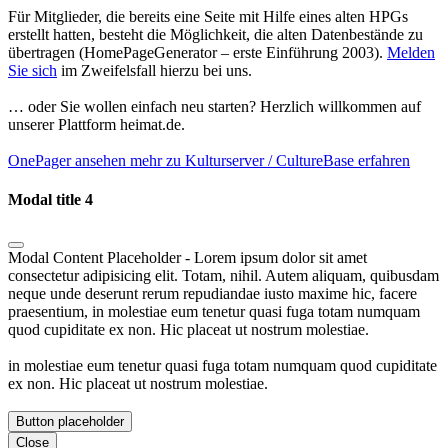
Für Mitglieder, die bereits eine Seite mit Hilfe eines alten HPGs
erstellt hatten, besteht die Möglichkeit, die alten Datenbestände zu
übertragen (HomePageGenerator – erste Einführung 2003).
Melden
Sie sich
im Zweifelsfall hierzu bei uns.
… oder Sie wollen einfach neu starten? Herzlich willkommen auf
unserer Plattform heimat.de.
OnePager ansehen
mehr zu Kulturserver / CultureBase erfahren
Modal title 4
Modal Content Placeholder - Lorem ipsum dolor sit amet
consectetur adipisicing elit. Totam, nihil. Autem aliquam, quibusdam
neque unde deserunt rerum repudiandae iusto maxime hic, facere
praesentium, in molestiae eum tenetur quasi fuga totam numquam
quod cupiditate ex non. Hic placeat ut nostrum molestiae.
in molestiae eum tenetur quasi fuga totam numquam quod cupiditate
ex non. Hic placeat ut nostrum molestiae.
Button placeholder
Close